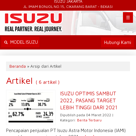
ISUZU JAKARTA
JL. IMAM BONJOL NO.15, CIKARANG BARAT - BEKASI
☰
MODEL ISUZU
Hubungi Kami
Beranda
»
Arsip dari Artikel
Artikel
( 6 artikel )
ISUZU OPTIMIS SAMBUT
2022, PASANG TARGET
LEBIH TINGGI DARI 2021
Dipublish pada 04 Maret 2022 |
Kategori:
Berita Terbaru
Pencapaian penjualan PT Isuzu Astra Motor Indonesia (IAMI)